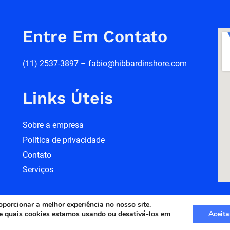
Entre Em Contato
(11) 2537-3897 – fabio@hibbardinshore.com
Links Úteis
Sobre a empresa
Política de privacidade
Contato
Serviços
oporcionar a melhor experiência no nosso site.
e quais cookies estamos usando ou desativá-los em
Aceita