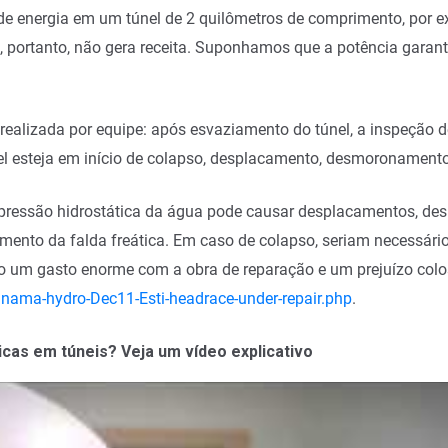
e energia em um túnel de 2 quilômetros de comprimento, por e
e, portanto, não gera receita. Suponhamos que a potência garant
realizada por equipe: após esvaziamento do túnel, a inspeção 
únel esteja em início de colapso, desplacamento, desmoronament
a pressão hidrostática da água pode causar desplacamentos, d
xamento da falda freática. Em caso de colapso, seriam necessári
do um gasto enorme com a obra de reparação e um prejuízo colo
nama-hydro-Dec11-Esti-headrace-under-repair.php
.
icas em túneis?
Veja um vídeo explicativo