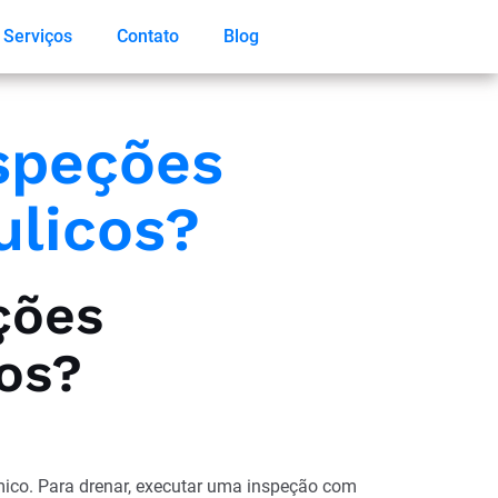
Serviços
Contato
Blog
nspeções
ulicos?
ções
os?
mico. Para drenar, executar uma inspeção com