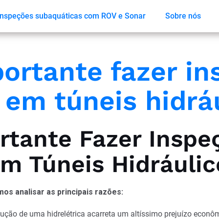
Inspeções subaquáticas com ROV e Sonar
Sobre nós
portante fazer i
 em túneis hidrá
rtante Fazer Inspe
m Túneis Hidráulic
os analisar as principais razões:
ução de uma hidrelétrica acarreta um altíssimo prejuízo econô